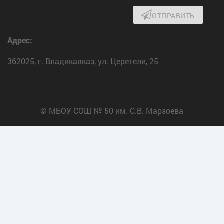
ОТПРАВИТЬ
Адрес:
362025, г. Владикавказ, ул. Церетели, 25
© МБОУ СОШ № 50 им. С.В. Марзоева