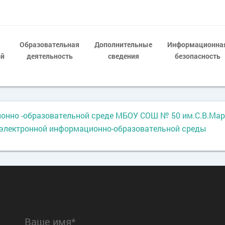
Образовательная
Дополнительные
Информационна
ой
деятельность
сведения
безопасность
онно -образовательной среде МБОУ СОШ № 50 им.С.В.Мар
 электронной информационно-образовательной среды
Ваше имя*