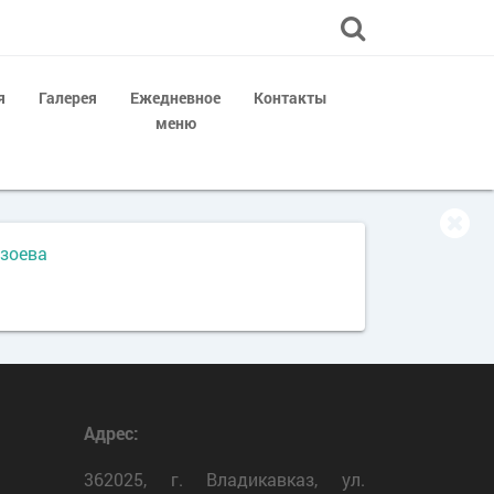
я
Галерея
Ежедневное
Контакты
меню
зоева
Адрес:
362025, г. Владикавказ, ул.