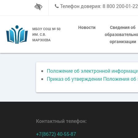
Телефон доверия: 8 800 200-01-22
Новости
Сведения об
МБОУ СОШ № 50
образовательн
ИМ. С.В.
МАРЗОЕВА
организации
Положение об электронной информаци
Приказ об утверждении Положения об
Контактный телефон
:
+7(8672) 40-55-87