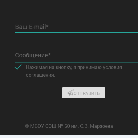
Ваш E-mail*
Сообщение*
Нажимая на кнопку, я принимаю условия
соглашения.
ОТПРАВИТЬ
© МБОУ СОШ № 50 им. С.В. Марзоева