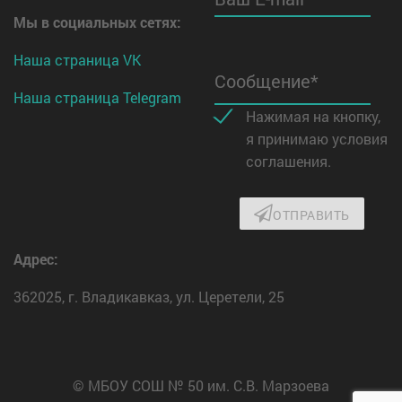
Мы в социальных сетях:
Наша страница VK
Сообщение*
Наша страница Telegram
Нажимая на кнопку,
я принимаю условия
соглашения.
ОТПРАВИТЬ
Адрес:
362025, г. Владикавказ, ул. Церетели, 25
© МБОУ СОШ № 50 им. С.В. Марзоева