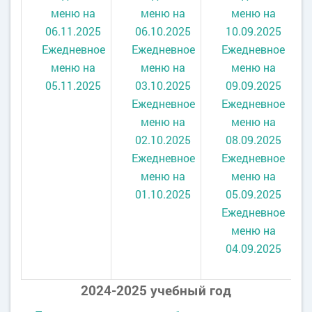
меню на
меню на
меню на
06.11.2025
06.10.2025
10.09.2025
Ежедневное
Ежедневное
Ежедневное
меню на
меню на
меню на
05.11.2025
03.10.2025
09.09.2025
Ежедневное
Ежедневное
меню на
меню на
02.10.2025
08.09.2025
Ежедневное
Ежедневное
меню на
меню на
01.10.2025
05.09.2025
Ежедневное
меню на
04.09.2025
2024-2025 учебный год