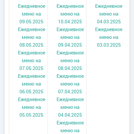
Ежедневное
Ежедневное
Ежедневное
меню на
меню на
меню на
09.05.2025
10.04.2025
04.03.2025
Ежедневное
Ежедневное
Ежедневное
меню на
меню на
меню на
08.05.2025
09.04.2025
03.03.2025
Ежедневное
Ежедневное
меню на
меню на
07.05.2025
08.04.2025
Ежедневное
Ежедневное
меню на
меню на
06.05.2025
07.04.2025
Ежедневное
Ежедневное
меню на
меню на
05.05.2025
04.04.2025
Ежедневное
меню на