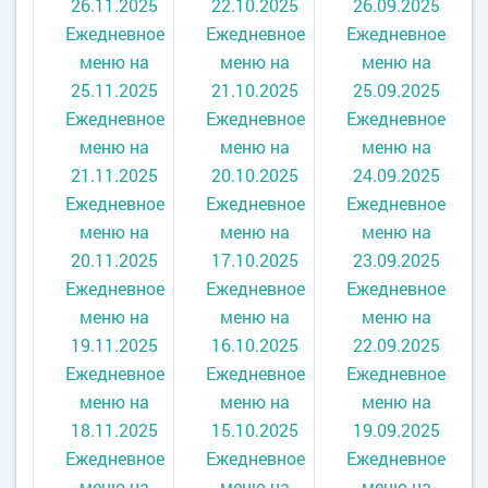
26.11.2025
22.10.2025
26.09.2025
Ежедневное
Ежедневное
Ежедневное
меню на
меню на
меню на
25.11.2025
21.10.2025
25.09.2025
Ежедневное
Ежедневное
Ежедневное
меню на
меню на
меню на
21.11.2025
20.10.2025
24.09.2025
Ежедневное
Ежедневное
Ежедневное
меню на
меню на
меню на
20.11.2025
17.10.2025
23.09.2025
Ежедневное
Ежедневное
Ежедневное
меню на
меню на
меню на
19.11.2025
16.10.2025
22.09.2025
Ежедневное
Ежедневное
Ежедневное
меню на
меню на
меню на
18.11.2025
15.10.2025
19.09.2025
Ежедневное
Ежедневное
Ежедневное
меню на
меню на
меню на