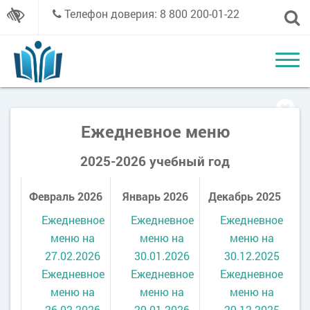
Телефон доверия: 8 800 200-01-22
Ежедневное меню
2025-2026 учебный год
Февраль 2026
Январь 2026
Декабрь 2025
Ежедневное
Ежедневное
Ежедневное
меню на
меню на
меню на
27.02.2026
30.01.2026
30.12.2025
Ежедневное
Ежедневное
Ежедневное
меню на
меню на
меню на
26.02.2026
29.01.2026
29.12.2025