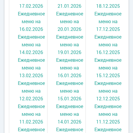
17.02.2026
21.01.2026
18.12.2025
Ежедневное
Ежедневное
Ежедневное
меню на
меню на
меню на
16.02.2026
20.01.2026
17.12.2025
Ежедневное
Ежедневное
Ежедневное
меню на
меню на
меню на
14.02.2026
19.01.2026
16.12.2025
Ежедневное
Ежедневное
Ежедневное
меню на
меню на
меню на
13.02.2026
16.01.2026
15.12.2025
Ежедневное
Ежедневное
Ежедневное
меню на
меню на
меню на
12.02.2026
15.01.2026
12.12.2025
Ежедневное
Ежедневное
Ежедневное
меню на
меню на
меню на
11.02.2026
14.01.2026
11.12.2025
Ежедневное
Ежедневное
Ежедневное