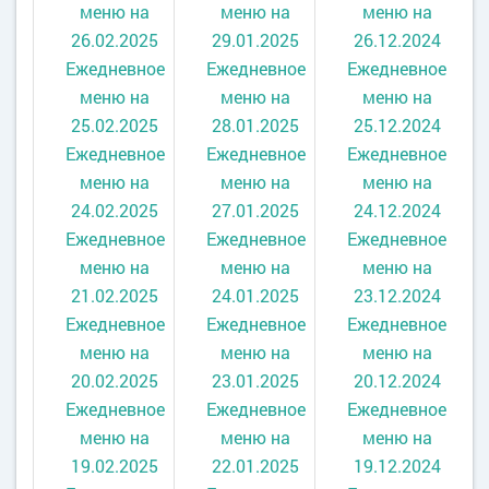
меню на
меню на
меню на
26.02.2025
29.01.2025
26.12.2024
Ежедневное
Ежедневное
Ежедневное
меню на
меню на
меню на
25.02.2025
28.01.2025
25.12.2024
Ежедневное
Ежедневное
Ежедневное
меню на
меню на
меню на
24.02.2025
27.01.2025
24.12.2024
Ежедневное
Ежедневное
Ежедневное
меню на
меню на
меню на
21.02.2025
24.01.2025
23.12.2024
Ежедневное
Ежедневное
Ежедневное
меню на
меню на
меню на
20.02.2025
23.01.2025
20.12.2024
Ежедневное
Ежедневное
Ежедневное
меню на
меню на
меню на
19.02.2025
22.01.2025
19.12.2024