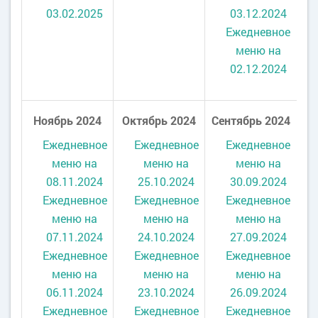
03.02.2025
03.12.2024
Ежедневное
меню на
02.12.2024
Ноябрь 2024
Октябрь 2024
Сентябрь 2024
Ежедневное
Ежедневное
Ежедневное
меню на
меню на
меню на
08.11.2024
25.10.2024
30.09.2024
Ежедневное
Ежедневное
Ежедневное
меню на
меню на
меню на
07.11.2024
24.10.2024
27.09.2024
Ежедневное
Ежедневное
Ежедневное
меню на
меню на
меню на
06.11.2024
23.10.2024
26.09.2024
Ежедневное
Ежедневное
Ежедневное