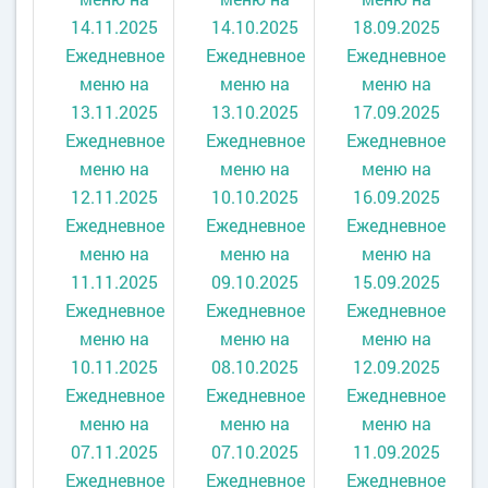
14.11.2025
14.10.2025
18.09.2025
Ежедневное
Ежедневное
Ежедневное
меню на
меню на
меню на
13.11.2025
13.10.2025
17.09.2025
Ежедневное
Ежедневное
Ежедневное
меню на
меню на
меню на
12.11.2025
10.10.2025
16.09.2025
Ежедневное
Ежедневное
Ежедневное
меню на
меню на
меню на
11.11.2025
09.10.2025
15.09.2025
Ежедневное
Ежедневное
Ежедневное
меню на
меню на
меню на
10.11.2025
08.10.2025
12.09.2025
Ежедневное
Ежедневное
Ежедневное
меню на
меню на
меню на
07.11.2025
07.10.2025
11.09.2025
Ежедневное
Ежедневное
Ежедневное