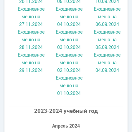
26.11.2024
05.10.2024
10.09.2024
Ежедневное
Ежедневное
Ежедневное
меню на
меню на
меню на
27.11.2024
04.10.2024
06.09.2024
Ежедневное
Ежедневное
Ежедневное
меню на
меню на
меню на
28.11.2024
03.10.2024
05.09.2024
Ежедневное
Ежедневное
Ежедневное
меню на
меню на
меню на
29.11.2024
02.10.2024
04.09.2024
Ежедневное
меню на
01.10.2024
2023-2024 учебный год
Апрель 2024