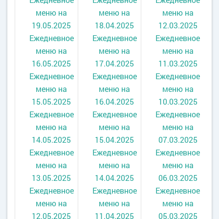
меню на
меню на
меню на
19.05.2025
18.04.2025
12.03.2025
Ежедневное
Ежедневное
Ежедневное
меню на
меню на
меню на
16.05.2025
17.04.2025
11.03.2025
Ежедневное
Ежедневное
Ежедневное
меню на
меню на
меню на
15.05.2025
16.04.2025
10.03.2025
Ежедневное
Ежедневное
Ежедневное
меню на
меню на
меню на
14.05.2025
15.04.2025
07.03.2025
Ежедневное
Ежедневное
Ежедневное
меню на
меню на
меню на
13.05.2025
14.04.2025
06.03.2025
Ежедневное
Ежедневное
Ежедневное
меню на
меню на
меню на
12.05.2025
11.04.2025
05.03.2025