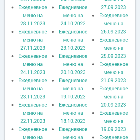
Ежедневное
Ежедневное
27.09.2023
меню на
меню на
Ежедневное
28.11.2023
24.10.2023
меню на
Ежедневное
Ежедневное
26.09.2023
меню на
меню на
Ежедневное
27.11.2023
23.10.2023
меню на
Ежедневное
Ежедневное
25.09.2023
меню на
меню на
Ежедневное
24.11.2023
20.10.2023
меню на
Ежедневное
Ежедневное
21.09.2023
меню на
меню на
Ежедневное
23.11.2023
19.10.2023
меню на
Ежедневное
Ежедневное
20.09.2023
меню на
меню на
Ежедневное
22.11.2023
18.10.2023
меню на
Ежедневное
Ежедневное
19.09.2023
меню на
меню на
Ежедневное