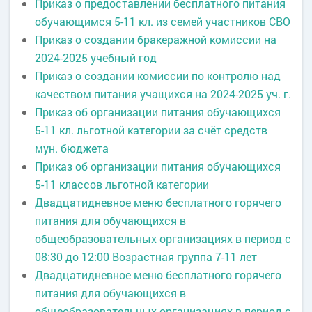
Приказ о предоставлении бесплатного питания
обучающимся 5-11 кл. из семей участников СВО
Приказ о создании бракеражной комиссии на
2024-2025 учебный год
Приказ о создании комиссии по контролю над
качеством питания учащихся на 2024-2025 уч. г.
Приказ об организации питания обучающихся
5-11 кл. льготной категории за счёт средств
мун. бюджета
Приказ об организации питания обучающихся
5-11 классов льготной категории
Двадцатидневное меню бесплатного горячего
питания для обучающихся в
общеобразовательных организациях в период с
08:30 до 12:00 Возрастная группа 7-11 лет
Двадцатидневное меню бесплатного горячего
питания для обучающихся в
общеобразовательных организациях в период с